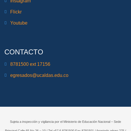
Instagram
Flickr
Youtube
CONTACTO
8781500 ext 17156
egresados@ucaldas.edu.co
Sujeta a inspección y vigilancia por el Ministerio de Educación Nacional – Sede
Principal Calle 65 No 26 – 10 / Tel +57 6 8781500 Fax 8781501 / Apartado aéreo 275 /