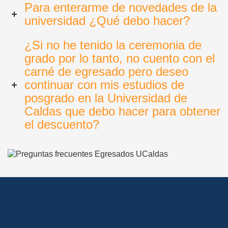
Para enterarme de novedades de la
universidad ¿Qué debo hacer?
¿Si no he tenido la ceremonia de
grado por lo tanto, no cuento con el
carné de egresado pero deseo
continuar con mis estudios de
posgrado en la Universidad de
Caldas que debo hacer para obtener
el descuento?