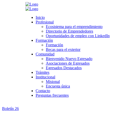
Search
Inicio
Inicio
Profesional
Profesional
Ecosistema para el emprendimiento
Ecosistema para el emprendimiento
Directorio de Emprendedores
Directorio de Emprendedores
>
Novedades
>
Sin categoría
>
Boletines Oficina de Egresados
Oportunidades de empleo con LinkedIn
Oportunidades de empleo con LinkedIn
Formación
Formación
Boletines Oficina de Egresados
Formación
Formación
Becas para el exterior
Becas para el exterior
Comunidad
Comunidad
mayo 18, 2022
Bienvenido Nuevo Egresado
Bienvenido Nuevo Egresado
Category:
Sin categoría
Asociaciones de Egresados
Asociaciones de Egresados
Leave a comment
Egresados Destacados
Egresados Destacados
Trámites
Trámites
Institucional
Institucional
Boletín 28
Misional
Misional
Encuesta única
Encuesta única
Contacto
Contacto
Boletín 27
Preguntas frecuentes
Preguntas frecuentes
Boletín 26