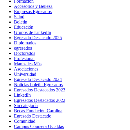
Formación
Accesorios y Belleza
Empresas Egresados
Salud
Boletín
Educación
Grupos de LinkedIn
Egresado Destacado 2025
Diplomados
egresados
Doctorados
Profesional
Manizales Más
Asociaciones
Universidad
Egresado Destacado 2024
Noticias boletín Egresados
Egresados Destacados 2023
LinkedIn
Egresados Destacados 2022
Sin categoría
Becas Fundación Carolina
Egresado Destacado
Comunidad
Campus Coursera UCaldas