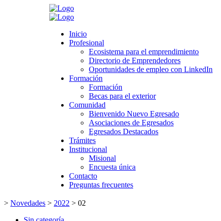
Search
Inicio
Inicio
Profesional
Profesional
Ecosistema para el emprendimiento
Ecosistema para el emprendimiento
Directorio de Emprendedores
Directorio de Emprendedores
Oportunidades de empleo con LinkedIn
Oportunidades de empleo con LinkedIn
Formación
Formación
Formación
Formación
Becas para el exterior
Becas para el exterior
Comunidad
Comunidad
Bienvenido Nuevo Egresado
Bienvenido Nuevo Egresado
Asociaciones de Egresados
Asociaciones de Egresados
Egresados Destacados
Egresados Destacados
Trámites
Trámites
Institucional
Institucional
Misional
Misional
Encuesta única
Encuesta única
Contacto
Contacto
Preguntas frecuentes
Preguntas frecuentes
>
Novedades
>
2022
>
02
Sin categoría