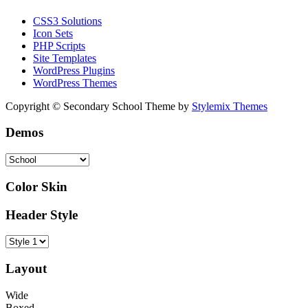
CSS3 Solutions
Icon Sets
PHP Scripts
Site Templates
WordPress Plugins
WordPress Themes
Copyright © Secondary School Theme by
Stylemix Themes
Demos
Color Skin
Header Style
Layout
Wide
Boxed