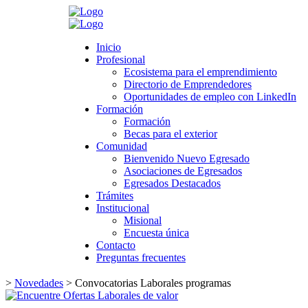
Search
Inicio
Inicio
Profesional
Profesional
Ecosistema para el emprendimiento
Ecosistema para el emprendimiento
Directorio de Emprendedores
Directorio de Emprendedores
Oportunidades de empleo con LinkedIn
Oportunidades de empleo con LinkedIn
Formación
Formación
Formación
Formación
Becas para el exterior
Becas para el exterior
Comunidad
Comunidad
Bienvenido Nuevo Egresado
Bienvenido Nuevo Egresado
Asociaciones de Egresados
Asociaciones de Egresados
Egresados Destacados
Egresados Destacados
Trámites
Trámites
Institucional
Institucional
Misional
Misional
Encuesta única
Encuesta única
Contacto
Contacto
Preguntas frecuentes
Preguntas frecuentes
>
Novedades
>
Convocatorias Laborales programas