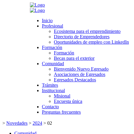
Search
Inicio
Inicio
Profesional
Profesional
Ecosistema para el emprendimiento
Ecosistema para el emprendimiento
Directorio de Emprendedores
Directorio de Emprendedores
Oportunidades de empleo con LinkedIn
Oportunidades de empleo con LinkedIn
Formación
Formación
Formación
Formación
Becas para el exterior
Becas para el exterior
Comunidad
Comunidad
Bienvenido Nuevo Egresado
Bienvenido Nuevo Egresado
Asociaciones de Egresados
Asociaciones de Egresados
Egresados Destacados
Egresados Destacados
Trámites
Trámites
Institucional
Institucional
Misional
Misional
Encuesta única
Encuesta única
Contacto
Contacto
Preguntas frecuentes
Preguntas frecuentes
>
Novedades
>
2024
>
02
Comunidad