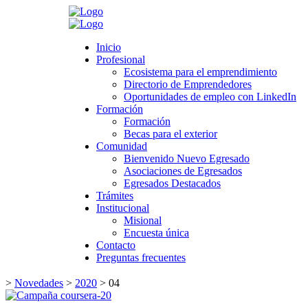
Search
Inicio
Inicio
Profesional
Profesional
Ecosistema para el emprendimiento
Ecosistema para el emprendimiento
Directorio de Emprendedores
Directorio de Emprendedores
Oportunidades de empleo con LinkedIn
Oportunidades de empleo con LinkedIn
Formación
Formación
Formación
Formación
Becas para el exterior
Becas para el exterior
Comunidad
Comunidad
Bienvenido Nuevo Egresado
Bienvenido Nuevo Egresado
Asociaciones de Egresados
Asociaciones de Egresados
Egresados Destacados
Egresados Destacados
Trámites
Trámites
Institucional
Institucional
Misional
Misional
Encuesta única
Encuesta única
Contacto
Contacto
Preguntas frecuentes
Preguntas frecuentes
>
Novedades
>
2020
>
04