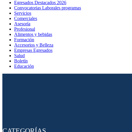
Egresados Destacados 2026
Convocatorias Laborales programas
Servicios
Comerciales
Asesoría
Profesional
Alimentos y bebidas
Formación
Accesorios y Belleza
Empresas Egresados
Salud
Boletín
Educación
CATEGORÍAS