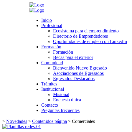
Search
Inicio
Inicio
Profesional
Profesional
Ecosistema para el emprendimiento
Ecosistema para el emprendimiento
Directorio de Emprendedores
Directorio de Emprendedores
Oportunidades de empleo con LinkedIn
Oportunidades de empleo con LinkedIn
Formación
Formación
Formación
Formación
Becas para el exterior
Becas para el exterior
Comunidad
Comunidad
Bienvenido Nuevo Egresado
Bienvenido Nuevo Egresado
Asociaciones de Egresados
Asociaciones de Egresados
Egresados Destacados
Egresados Destacados
Trámites
Trámites
Institucional
Institucional
Misional
Misional
Encuesta única
Encuesta única
Contacto
Contacto
Preguntas frecuentes
Preguntas frecuentes
>
Novedades
>
Contenidos página
>
Comerciales