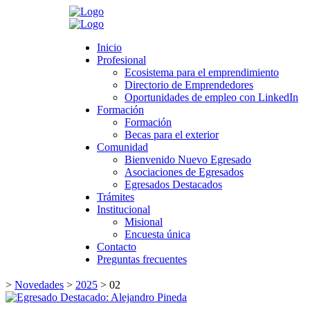
Search
Inicio
Inicio
Profesional
Profesional
Ecosistema para el emprendimiento
Ecosistema para el emprendimiento
Directorio de Emprendedores
Directorio de Emprendedores
Oportunidades de empleo con LinkedIn
Oportunidades de empleo con LinkedIn
Formación
Formación
Formación
Formación
Becas para el exterior
Becas para el exterior
Comunidad
Comunidad
Bienvenido Nuevo Egresado
Bienvenido Nuevo Egresado
Asociaciones de Egresados
Asociaciones de Egresados
Egresados Destacados
Egresados Destacados
Trámites
Trámites
Institucional
Institucional
Misional
Misional
Encuesta única
Encuesta única
Contacto
Contacto
Preguntas frecuentes
Preguntas frecuentes
>
Novedades
>
2025
>
02