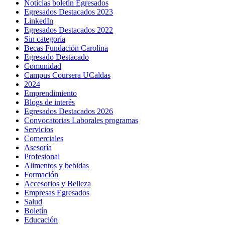
Noticias boletín Egresados
Egresados Destacados 2023
LinkedIn
Egresados Destacados 2022
Sin categoría
Becas Fundación Carolina
Egresado Destacado
Comunidad
Campus Coursera UCaldas
2024
Emprendimiento
Blogs de interés
Egresados Destacados 2026
Convocatorias Laborales programas
Servicios
Comerciales
Asesoría
Profesional
Alimentos y bebidas
Formación
Accesorios y Belleza
Empresas Egresados
Salud
Boletín
Educación