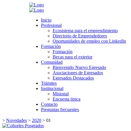
Search
Inicio
Inicio
Profesional
Profesional
Ecosistema para el emprendimiento
Ecosistema para el emprendimiento
Directorio de Emprendedores
Directorio de Emprendedores
Oportunidades de empleo con LinkedIn
Oportunidades de empleo con LinkedIn
Formación
Formación
Formación
Formación
Becas para el exterior
Becas para el exterior
Comunidad
Comunidad
Bienvenido Nuevo Egresado
Bienvenido Nuevo Egresado
Asociaciones de Egresados
Asociaciones de Egresados
Egresados Destacados
Egresados Destacados
Trámites
Trámites
Institucional
Institucional
Misional
Misional
Encuesta única
Encuesta única
Contacto
Contacto
Preguntas frecuentes
Preguntas frecuentes
>
Novedades
>
2020
>
01