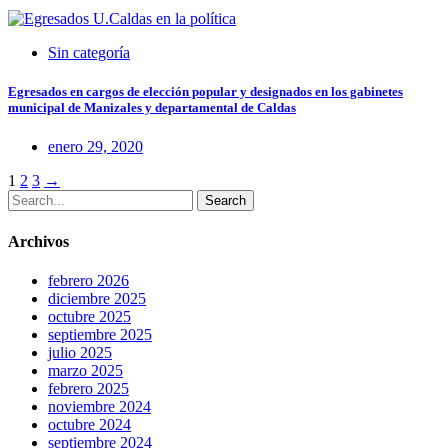
Sin categoría
Egresados en cargos de elección popular y designados en los gabinetes
municipal de Manizales y departamental de Caldas
enero 29, 2020
Posts
1
2
3
→
Search
navigation
Archivos
febrero 2026
diciembre 2025
octubre 2025
septiembre 2025
julio 2025
marzo 2025
febrero 2025
noviembre 2024
octubre 2024
septiembre 2024