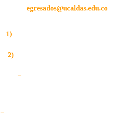
egre
sados@ucaldas.edu.co
Es importante:
1)
Aclarar si está solicitando el
carné por
primera vez
o si es un
duplicado
.
2)
En caso de no poder reclamar el carné
personalmente puede:
̶
Enviar un correo de autorización
indicando los datos: nombre, cédula,
programa y fecha de grado junto con el
nombre y cédula del autorizado.
̶
Solicitar el envío por servicio de transporte
indicando los datos: nombre, cédula,
programa, fecha de grado y la dirección