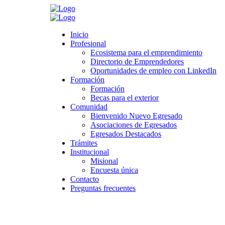
Search
Inicio
Inicio
Profesional
Profesional
Ecosistema para el emprendimiento
Ecosistema para el emprendimiento
Directorio de Emprendedores
Directorio de Emprendedores
Oportunidades de empleo con LinkedIn
Oportunidades de empleo con LinkedIn
Formación
Formación
Formación
Formación
Becas para el exterior
Becas para el exterior
Comunidad
Comunidad
Bienvenido Nuevo Egresado
Bienvenido Nuevo Egresado
Asociaciones de Egresados
Asociaciones de Egresados
Egresados Destacados
Egresados Destacados
Trámites
Trámites
Institucional
Institucional
Misional
Misional
Encuesta única
Encuesta única
Contacto
Contacto
Preguntas frecuentes
Preguntas frecuentes