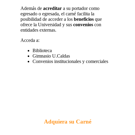
Además de
acreditar
a su portador como
egresado o egresada, el carné facilita la
posibilidad de acceder a los
beneficios
que
ofrece la Universidad y sus
convenios
con
entidades externas.
Acceda a:
Biblioteca
Gimnasio U.Caldas
Convenios institucionales y comerciales
Adquiera su Carné
Con este podrá acceder a los múltiples
beneficios
que la Oficina de