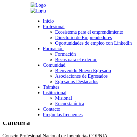
Search
Inicio
Inicio
Profesional
Profesional
Ecosistema para el emprendimiento
Ecosistema para el emprendimiento
Directorio de Emprendedores
Directorio de Emprendedores
>
Novedades
>
Sin categoría
>
Programas que deben adquirir la
Oportunidades de empleo con LinkedIn
Oportunidades de empleo con LinkedIn
tarjeta profesional
Formación
Formación
Formación
Formación
Programas que deben adquirir la tarjeta
Becas para el exterior
Becas para el exterior
Comunidad
profesional
Comunidad
Bienvenido Nuevo Egresado
Bienvenido Nuevo Egresado
Asociaciones de Egresados
Asociaciones de Egresados
marzo 21, 2020
Egresados Destacados
Egresados Destacados
Category:
Sin categoría
Trámites
Trámites
Leave a comment
Institucional
Institucional
Misional
Misional
Encuesta única
Encuesta única
Contacto
Contacto
Tecnología en Gestión de la Empresa
Preguntas frecuentes
Preguntas frecuentes
Cafetera
Consejo Profesional Nacional de Ingeniería- COPNIA