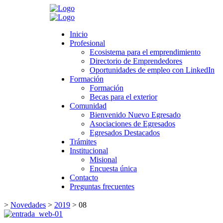
Search
Inicio
Inicio
Profesional
Profesional
Ecosistema para el emprendimiento
Ecosistema para el emprendimiento
Directorio de Emprendedores
Directorio de Emprendedores
Oportunidades de empleo con LinkedIn
Oportunidades de empleo con LinkedIn
Formación
Formación
Formación
Formación
Becas para el exterior
Becas para el exterior
Comunidad
Comunidad
Bienvenido Nuevo Egresado
Bienvenido Nuevo Egresado
Asociaciones de Egresados
Asociaciones de Egresados
Egresados Destacados
Egresados Destacados
Trámites
Trámites
Institucional
Institucional
Misional
Misional
Encuesta única
Encuesta única
Contacto
Contacto
Preguntas frecuentes
Preguntas frecuentes
>
Novedades
>
2019
>
08