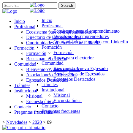
Search
Inicio
Inicio
Profesional
Profesional
Ecosistema para el emprendimiento
Ecosistema para el emprendimiento
Directorio de Emprendedores
Directorio de Emprendedores
Oportunidades de empleo con LinkedIn
Oportunidades de empleo con LinkedIn
Formación
Formación
Formación
Formación
Becas para el exterior
Becas para el exterior
Comunidad
Comunidad
Bienvenido Nuevo Egresado
Bienvenido Nuevo Egresado
Asociaciones de Egresados
Asociaciones de Egresados
Egresados Destacados
Egresados Destacados
Trámites
Trámites
Institucional
Institucional
Misional
Misional
Encuesta única
Encuesta única
Contacto
Contacto
Preguntas frecuentes
Preguntas frecuentes
>
Novedades
>
2020
>
09