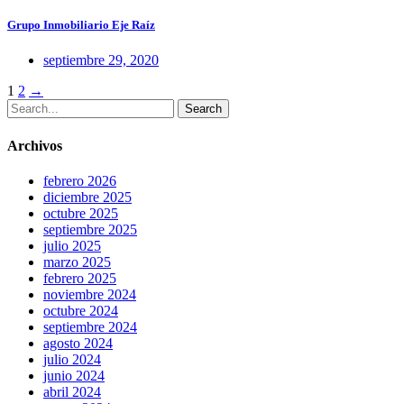
Grupo Inmobiliario Eje Raíz
septiembre 29, 2020
Posts
1
2
→
Search
navigation
Archivos
febrero 2026
diciembre 2025
octubre 2025
septiembre 2025
julio 2025
marzo 2025
febrero 2025
noviembre 2024
octubre 2024
septiembre 2024
agosto 2024
julio 2024
junio 2024
abril 2024