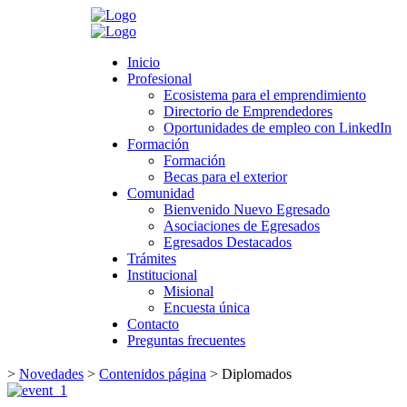
Search
Inicio
Inicio
Profesional
Profesional
Ecosistema para el emprendimiento
Ecosistema para el emprendimiento
Directorio de Emprendedores
Directorio de Emprendedores
Oportunidades de empleo con LinkedIn
Oportunidades de empleo con LinkedIn
Formación
Formación
Formación
Formación
Becas para el exterior
Becas para el exterior
Comunidad
Comunidad
Bienvenido Nuevo Egresado
Bienvenido Nuevo Egresado
Asociaciones de Egresados
Asociaciones de Egresados
Egresados Destacados
Egresados Destacados
Trámites
Trámites
Institucional
Institucional
Misional
Misional
Encuesta única
Encuesta única
Contacto
Contacto
Preguntas frecuentes
Preguntas frecuentes
>
Novedades
>
Contenidos página
>
Diplomados