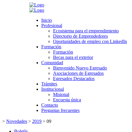
Search
Inicio
Inicio
Profesional
Profesional
Ecosistema para el emprendimiento
Ecosistema para el emprendimiento
Directorio de Emprendedores
Directorio de Emprendedores
Oportunidades de empleo con LinkedIn
Oportunidades de empleo con LinkedIn
Formación
Formación
Formación
Formación
Becas para el exterior
Becas para el exterior
Comunidad
Comunidad
Bienvenido Nuevo Egresado
Bienvenido Nuevo Egresado
Asociaciones de Egresados
Asociaciones de Egresados
Egresados Destacados
Egresados Destacados
Trámites
Trámites
Institucional
Institucional
Misional
Misional
Encuesta única
Encuesta única
Contacto
Contacto
Preguntas frecuentes
Preguntas frecuentes
>
Novedades
>
2019
>
09
Boletín