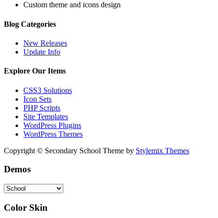
Custom theme and icons design
Blog Categories
New Releases
Update Info
Explore Our Items
CSS3 Solutions
Icon Sets
PHP Scripts
Site Templates
WordPress Plugins
WordPress Themes
Copyright © Secondary School Theme by
Stylemix Themes
Demos
Color Skin