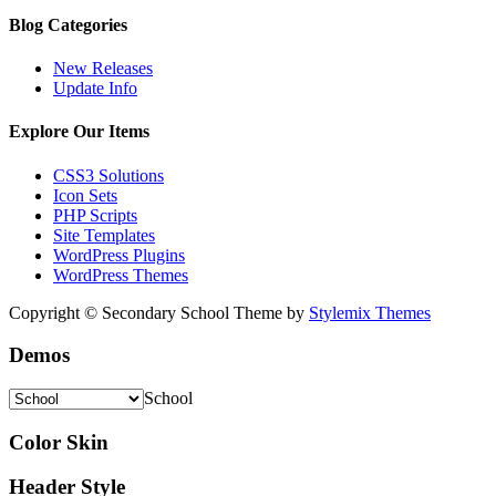
Blog Categories
New Releases
Update Info
Explore Our Items
CSS3 Solutions
Icon Sets
PHP Scripts
Site Templates
WordPress Plugins
WordPress Themes
Copyright © Secondary School Theme by
Stylemix Themes
Demos
School
Color Skin
Header Style