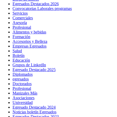
Egresados Destacados 2026
Convocatorias Laborales programas
Servicios
Comerciales
Asesoría
Profesional
Alimentos y bebidas
Formación
Accesorios y Belleza
Empresas Egresados
Salud
Boletín
Educación
Grupos de LinkedIn
Egresado Destacado 2025
Diplomados
egresados
Doctorados
Profesional
Manizales Más
Asociaciones
Universidad
Egresado Destacado 2024
Noticias boletín Egresados
Egresados Destacados 2023