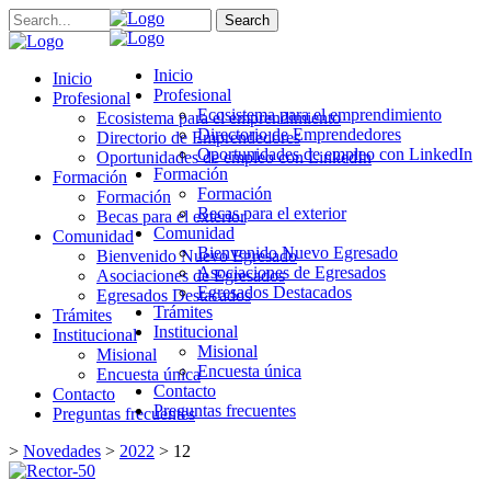
Search
Inicio
Inicio
Profesional
Profesional
Ecosistema para el emprendimiento
Ecosistema para el emprendimiento
Directorio de Emprendedores
Directorio de Emprendedores
Oportunidades de empleo con LinkedIn
Oportunidades de empleo con LinkedIn
Formación
Formación
Formación
Formación
Becas para el exterior
Becas para el exterior
Comunidad
Comunidad
Bienvenido Nuevo Egresado
Bienvenido Nuevo Egresado
Asociaciones de Egresados
Asociaciones de Egresados
Egresados Destacados
Egresados Destacados
Trámites
Trámites
Institucional
Institucional
Misional
Misional
Encuesta única
Encuesta única
Contacto
Contacto
Preguntas frecuentes
Preguntas frecuentes
>
Novedades
>
2022
>
12