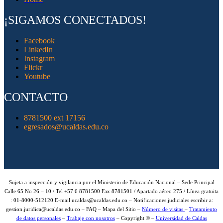
¡SIGAMOS CONECTADOS!
Facebook
LinkedIn
Instagram
Flickr
Youtube
CONTACTO
8781500 ext 17156
egresados@ucaldas.edu.co
Sujeta a inspección y vigilancia por el Ministerio de Educación Nacional – Sede Principal
Calle 65 No 26 – 10 / Tel +57 6 8781500 Fax 8781501 / Apartado aéreo 275 / Línea gratuita
: 01-8000-512120 E-mail ucaldas@ucaldas.edu.co – Notificaciones judiciales escribir a:
gestion.juridica@ucaldas.edu.co – FAQ – Mapa del Sitio –
Número de visitas
–
Tratamiento
de datos personales
–
Trabaje con nosotros
– Copyright © –
Universidad de Caldas