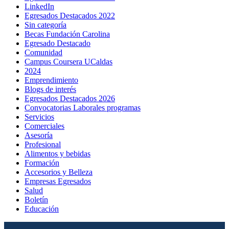
LinkedIn
Egresados Destacados 2022
Sin categoría
Becas Fundación Carolina
Egresado Destacado
Comunidad
Campus Coursera UCaldas
2024
Emprendimiento
Blogs de interés
Egresados Destacados 2026
Convocatorias Laborales programas
Servicios
Comerciales
Asesoría
Profesional
Alimentos y bebidas
Formación
Accesorios y Belleza
Empresas Egresados
Salud
Boletín
Educación