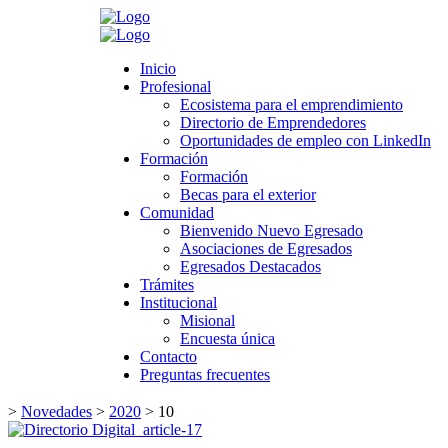
Search
Inicio
Inicio
Profesional
Profesional
Ecosistema para el emprendimiento
Ecosistema para el emprendimiento
Directorio de Emprendedores
Directorio de Emprendedores
Oportunidades de empleo con LinkedIn
Oportunidades de empleo con LinkedIn
Formación
Formación
Formación
Formación
Becas para el exterior
Becas para el exterior
Comunidad
Comunidad
Bienvenido Nuevo Egresado
Bienvenido Nuevo Egresado
Asociaciones de Egresados
Asociaciones de Egresados
Egresados Destacados
Egresados Destacados
Trámites
Trámites
Institucional
Institucional
Misional
Misional
Encuesta única
Encuesta única
Contacto
Contacto
Preguntas frecuentes
Preguntas frecuentes
>
Novedades
>
2020
>
10