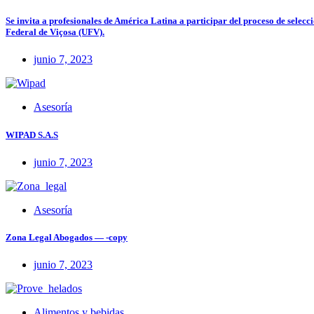
Se invita a profesionales de América Latina a participar del proceso de sel
Federal de Viçosa (UFV).
junio 7, 2023
Asesoría
WIPAD S.A.S
junio 7, 2023
Asesoría
Zona Legal Abogados — -copy
junio 7, 2023
Alimentos y bebidas