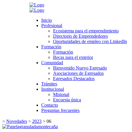
Search
Inicio
Inicio
Profesional
Profesional
Ecosistema para el emprendimiento
Ecosistema para el emprendimiento
Directorio de Emprendedores
Directorio de Emprendedores
Oportunidades de empleo con LinkedIn
Oportunidades de empleo con LinkedIn
Formación
Formación
Formación
Formación
Becas para el exterior
Becas para el exterior
Comunidad
Comunidad
Bienvenido Nuevo Egresado
Bienvenido Nuevo Egresado
Asociaciones de Egresados
Asociaciones de Egresados
Egresados Destacados
Egresados Destacados
Trámites
Trámites
Institucional
Institucional
Misional
Misional
Encuesta única
Encuesta única
Contacto
Contacto
Preguntas frecuentes
Preguntas frecuentes
>
Novedades
>
2023
>
06