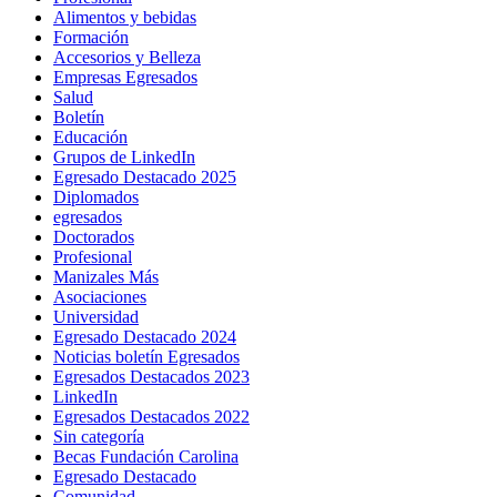
Alimentos y bebidas
Formación
Accesorios y Belleza
Empresas Egresados
Salud
Boletín
Educación
Grupos de LinkedIn
Egresado Destacado 2025
Diplomados
egresados
Doctorados
Profesional
Manizales Más
Asociaciones
Universidad
Egresado Destacado 2024
Noticias boletín Egresados
Egresados Destacados 2023
LinkedIn
Egresados Destacados 2022
Sin categoría
Becas Fundación Carolina
Egresado Destacado
Comunidad