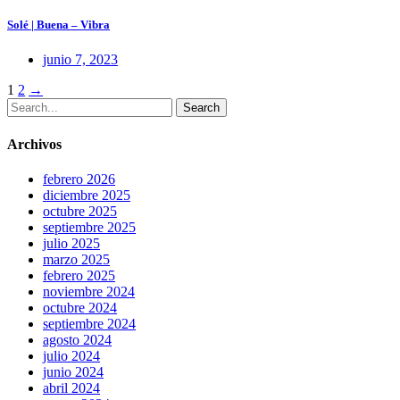
Solé | Buena – Vibra
junio 7, 2023
Posts
1
2
→
Search
navigation
Archivos
febrero 2026
diciembre 2025
octubre 2025
septiembre 2025
julio 2025
marzo 2025
febrero 2025
noviembre 2024
octubre 2024
septiembre 2024
agosto 2024
julio 2024
junio 2024
abril 2024