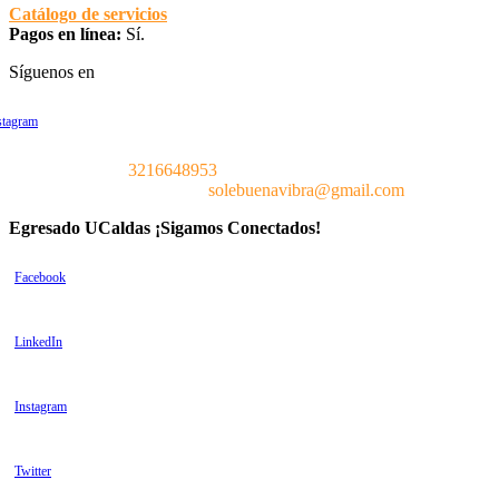
Catálogo de servicios
Pagos en línea:
Sí.
Síguenos en
stagram
Teléfono:
3216648953
Correo Electrónico:
solebuenavibra@gm
a
il.com
Egresado UCaldas ¡Sigamos Conectados!
Facebook
LinkedIn
Instagram
Twitter