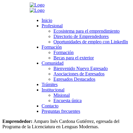
Search
Inicio
Inicio
Profesional
Profesional
Ecosistema para el emprendimiento
Ecosistema para el emprendimiento
Directorio de Emprendedores
Directorio de Emprendedores
>
Novedades
>
Accesorios y Belleza
>
Solé | Buena – Vibra
Oportunidades de empleo con LinkedIn
Oportunidades de empleo con LinkedIn
Formación
Formación
Solé | Buena – Vibra
Formación
Formación
Becas para el exterior
Becas para el exterior
Comunidad
Comunidad
junio 7, 2023
Bienvenido Nuevo Egresado
Bienvenido Nuevo Egresado
Category:
Accesorios y Belleza
Asociaciones de Egresados
Asociaciones de Egresados
Leave a comment
Egresados Destacados
Egresados Destacados
Trámites
Trámites
Institucional
Institucional
Solé | Buena – Vibra
Misional
Misional
Encuesta única
Encuesta única
Sector:
Accesorios y Belleza
Contacto
Contacto
Descripción:
Empresa productora de tapabocas, turbantes, balacas,
Preguntas frecuentes
Preguntas frecuentes
lazos para la cabeza y cuello, y gorros de baño.
Emprendedor:
Amparo Inés Cardona Gutiérrez, egresada del
Programa de la Licenciatura en Lenguas Modernas.