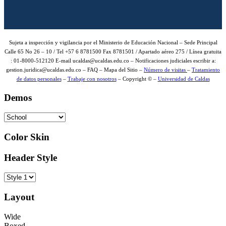
Sujeta a inspección y vigilancia por el Ministerio de Educación Nacional – Sede Principal
Calle 65 No 26 – 10 / Tel +57 6 8781500 Fax 8781501 / Apartado aéreo 275 / Línea gratuita
: 01-8000-512120 E-mail ucaldas@ucaldas.edu.co – Notificaciones judiciales escribir a:
gestion.juridica@ucaldas.edu.co – FAQ – Mapa del Sitio –
Número de visitas
–
Tratamiento
de datos personales
–
Trabaje con nosotros
– Copyright © –
Universidad de Caldas
Demos
Color Skin
Header Style
Layout
Wide
Boxed