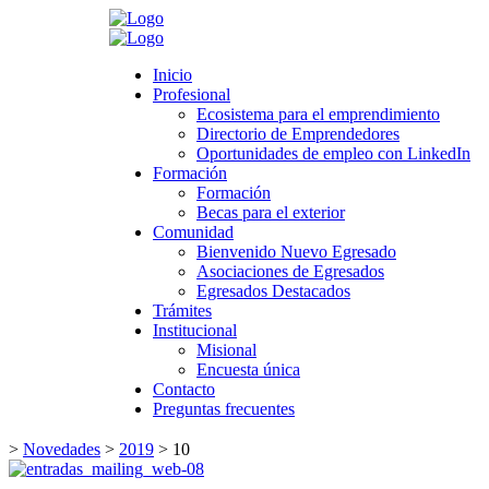
Search
Inicio
Inicio
Profesional
Profesional
Ecosistema para el emprendimiento
Ecosistema para el emprendimiento
Directorio de Emprendedores
Directorio de Emprendedores
Oportunidades de empleo con LinkedIn
Oportunidades de empleo con LinkedIn
Formación
Formación
Formación
Formación
Becas para el exterior
Becas para el exterior
Comunidad
Comunidad
Bienvenido Nuevo Egresado
Bienvenido Nuevo Egresado
Asociaciones de Egresados
Asociaciones de Egresados
Egresados Destacados
Egresados Destacados
Trámites
Trámites
Institucional
Institucional
Misional
Misional
Encuesta única
Encuesta única
Contacto
Contacto
Preguntas frecuentes
Preguntas frecuentes
>
Novedades
>
2019
>
10