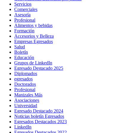
Servicios
Comerciales
Asesoría
Profesional
Alimentos y bebidas
Formación
Accesorios y Belleza
Empresas Egresados
Salud
Boletín
Educación
Grupos de LinkedIn
Egresado Destacado 2025
Diplomados
egresados
Doctorados
Profesional
Manizales Más
Asociaciones
Universidad
Egresado Destacado 2024
Noticias boletín Egresados
Egresados Destacados 2023
LinkedIn
Egresados Destacados 2022