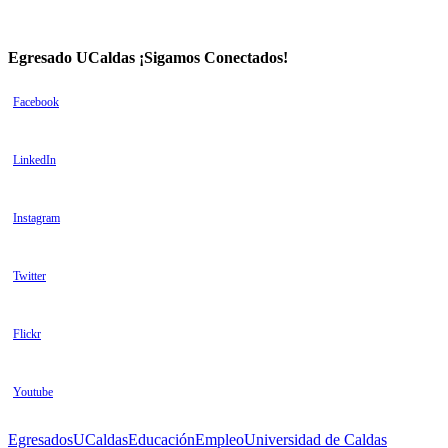
Egresado UCaldas ¡Sigamos Conectados!
Facebook
LinkedIn
Instagram
Twitter
Flickr
Youtube
Tags
EgresadosUCaldas
Educación
Empleo
Universidad de Caldas