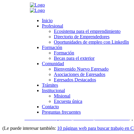
Search
Inicio
Inicio
Profesional
Profesional
Ecosistema para el emprendimiento
Ecosistema para el emprendimiento
Directorio de Emprendedores
Directorio de Emprendedores
>
Novedades
>
Sin categoría
>
Convocatorias Laborales
Oportunidades de empleo con LinkedIn
Oportunidades de empleo con LinkedIn
Formación
Formación
Convocatorias Laborales
Formación
Formación
Becas para el exterior
Becas para el exterior
Comunidad
Comunidad
octubre 29, 2019
Bienvenido Nuevo Egresado
Bienvenido Nuevo Egresado
Category:
Sin categoría
Asociaciones de Egresados
Asociaciones de Egresados
Leave a comment
Egresados Destacados
Egresados Destacados
Trámites
Convocatorias docentes
Trámites
Institucional
Institucional
Misional
Misional
Encuesta única
Encuesta única
Contacto
Prestigioso colegio de Bogotá busca
docentes para el año 202
Contacto
Preguntas frecuentes
ciencias naturales, educación física, educación artística, tecnol
Preguntas frecuentes
Si es
licenciado en lingüística, literatura, filosofía o afines
, 
(Le puede interesar también:
10 páginas web para buscar trabajo en 