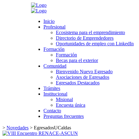
Search
Inicio
Inicio
Profesional
Profesional
Ecosistema para el emprendimiento
Ecosistema para el emprendimiento
Directorio de Emprendedores
Directorio de Emprendedores
Oportunidades de empleo con LinkedIn
Oportunidades de empleo con LinkedIn
Formación
Formación
Formación
Formación
Becas para el exterior
Becas para el exterior
Comunidad
Comunidad
Bienvenido Nuevo Egresado
Bienvenido Nuevo Egresado
Asociaciones de Egresados
Asociaciones de Egresados
Egresados Destacados
Egresados Destacados
Trámites
Trámites
Institucional
Institucional
Misional
Misional
Encuesta única
Encuesta única
Contacto
Contacto
Preguntas frecuentes
Preguntas frecuentes
>
Novedades
>
EgresadosUCaldas