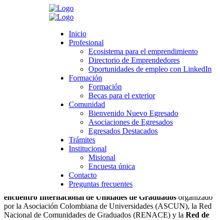
Search
Inicio
Inicio
Profesional
Profesional
Ecosistema para el emprendimiento
Ecosistema para el emprendimiento
Directorio de Emprendedores
Directorio de Emprendedores
>
Novedades
>
Noticias boletín Egresados
>
VI Encuentro
Oportunidades de empleo con LinkedIn
Oportunidades de empleo con LinkedIn
Internacional de Unidades de Graduados
Formación
Formación
Formación
Formación
VI Encuentro Internacional de Unidades
Becas para el exterior
Becas para el exterior
Comunidad
de Graduados
Comunidad
Bienvenido Nuevo Egresado
Bienvenido Nuevo Egresado
Asociaciones de Egresados
Asociaciones de Egresados
septiembre 13, 2023
Egresados Destacados
Egresados Destacados
Category:
Noticias boletín Egresados
,
egresados
Trámites
Trámites
Leave a comment
Institucional
Institucional
Misional
Misional
Encuesta única
Encuesta única
Contacto
Contacto
Preguntas frecuentes
Preguntas frecuentes
El día 6 y 7 de septiembre Manizales fue la anfitriona del
VI
encuentro Internacional de Unidades de Graduados
organizado
por la Asociación Colombiana de Universidades (ASCUN), la Red
Nacional de Comunidades de Graduados (RENACE) y la
Red de