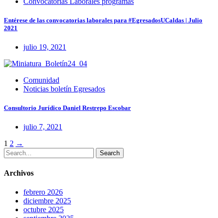
Convocatorias Laborales programas
Entérese de las convocatorias laborales para #EgresadosUCaldas | Julio
2021
julio 19, 2021
Comunidad
Noticias boletín Egresados
Consultorio Jurídico Daniel Restrepo Escobar
julio 7, 2021
Posts
1
2
→
Search
navigation
Archivos
febrero 2026
diciembre 2025
octubre 2025