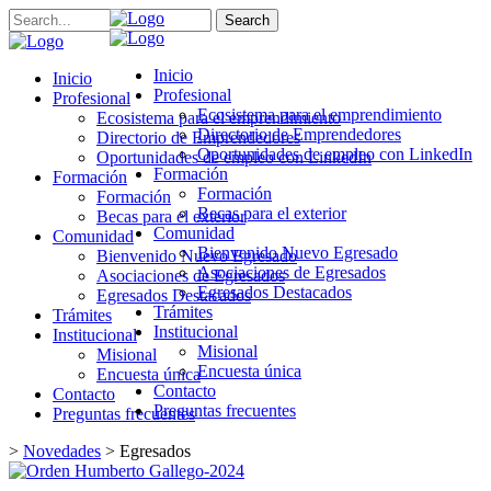
Search
Inicio
Inicio
Profesional
Profesional
Ecosistema para el emprendimiento
Ecosistema para el emprendimiento
Directorio de Emprendedores
Directorio de Emprendedores
Oportunidades de empleo con LinkedIn
Oportunidades de empleo con LinkedIn
Formación
Formación
Formación
Formación
Becas para el exterior
Becas para el exterior
Comunidad
Comunidad
Bienvenido Nuevo Egresado
Bienvenido Nuevo Egresado
Asociaciones de Egresados
Asociaciones de Egresados
Egresados Destacados
Egresados Destacados
Trámites
Trámites
Institucional
Institucional
Misional
Misional
Encuesta única
Encuesta única
Contacto
Contacto
Preguntas frecuentes
Preguntas frecuentes
>
Novedades
>
Egresados