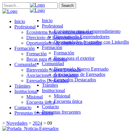
Search
Inicio
Inicio
Profesional
Profesional
Ecosistema para el emprendimiento
Ecosistema para el emprendimiento
Directorio de Emprendedores
Directorio de Emprendedores
Oportunidades de empleo con LinkedIn
Oportunidades de empleo con LinkedIn
Formación
Formación
Formación
Formación
Becas para el exterior
Becas para el exterior
Comunidad
Comunidad
Bienvenido Nuevo Egresado
Bienvenido Nuevo Egresado
Asociaciones de Egresados
Asociaciones de Egresados
Egresados Destacados
Egresados Destacados
Trámites
Trámites
Institucional
Institucional
Misional
Misional
Encuesta única
Encuesta única
Contacto
Contacto
Preguntas frecuentes
Preguntas frecuentes
>
Novedades
>
2024
>
09