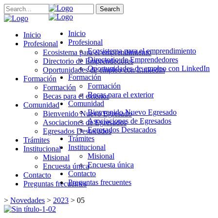
Search
Inicio
Inicio
Profesional
Profesional
Ecosistema para el emprendimiento
Ecosistema para el emprendimiento
Directorio de Emprendedores
Directorio de Emprendedores
Oportunidades de empleo con LinkedIn
Oportunidades de empleo con LinkedIn
Formación
Formación
Formación
Formación
Becas para el exterior
Becas para el exterior
Comunidad
Comunidad
Bienvenido Nuevo Egresado
Bienvenido Nuevo Egresado
Asociaciones de Egresados
Asociaciones de Egresados
Egresados Destacados
Egresados Destacados
Trámites
Trámites
Institucional
Institucional
Misional
Misional
Encuesta única
Encuesta única
Contacto
Contacto
Preguntas frecuentes
Preguntas frecuentes
>
Novedades
>
2023
>
05