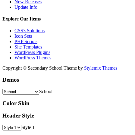
New Releases
Update Info
Explore Our Items
CSS3 Solutions
Icon Sets
PHP Scripts
Site Templates
WordPress Plugins
WordPress Themes
Copyright © Secondary School Theme by
Stylemix Themes
Demos
School
Color Skin
Header Style
Style 1