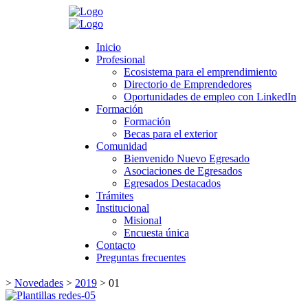
Search
Inicio
Inicio
Profesional
Profesional
Ecosistema para el emprendimiento
Ecosistema para el emprendimiento
Directorio de Emprendedores
Directorio de Emprendedores
Oportunidades de empleo con LinkedIn
Oportunidades de empleo con LinkedIn
Formación
Formación
Formación
Formación
Becas para el exterior
Becas para el exterior
Comunidad
Comunidad
Bienvenido Nuevo Egresado
Bienvenido Nuevo Egresado
Asociaciones de Egresados
Asociaciones de Egresados
Egresados Destacados
Egresados Destacados
Trámites
Trámites
Institucional
Institucional
Misional
Misional
Encuesta única
Encuesta única
Contacto
Contacto
Preguntas frecuentes
Preguntas frecuentes
>
Novedades
>
2019
>
01