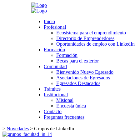
Search
Inicio
Inicio
Profesional
Profesional
Ecosistema para el emprendimiento
Ecosistema para el emprendimiento
Directorio de Emprendedores
Directorio de Emprendedores
Oportunidades de empleo con LinkedIn
Oportunidades de empleo con LinkedIn
Formación
Formación
Formación
Formación
Becas para el exterior
Becas para el exterior
Comunidad
Comunidad
Bienvenido Nuevo Egresado
Bienvenido Nuevo Egresado
Asociaciones de Egresados
Asociaciones de Egresados
Egresados Destacados
Egresados Destacados
Trámites
Trámites
Institucional
Institucional
Misional
Misional
Encuesta única
Encuesta única
Contacto
Contacto
Preguntas frecuentes
Preguntas frecuentes
>
Novedades
>
Grupos de LinkedIn