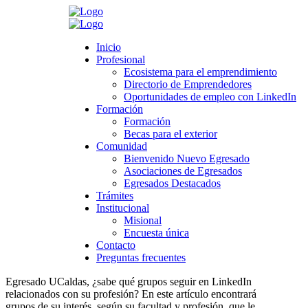
Search
Inicio
Inicio
Profesional
Profesional
Ecosistema para el emprendimiento
Ecosistema para el emprendimiento
Directorio de Emprendedores
Directorio de Emprendedores
>
Novedades
>
Grupos de LinkedIn
>
Grupos LinkedIn – Facultad
Oportunidades de empleo con LinkedIn
Oportunidades de empleo con LinkedIn
Ciencias Exactas y Naturales
Formación
Formación
Formación
Formación
Grupos LinkedIn – Facultad Ciencias
Becas para el exterior
Becas para el exterior
Comunidad
Exactas y Naturales
Comunidad
Bienvenido Nuevo Egresado
Bienvenido Nuevo Egresado
Asociaciones de Egresados
Asociaciones de Egresados
noviembre 20, 2019
Egresados Destacados
Egresados Destacados
Category:
Grupos de LinkedIn
Trámites
Trámites
Leave a comment
Institucional
Institucional
Misional
Misional
Grupos de LinkedIn para Egresados
Encuesta única
Encuesta única
Contacto
Contacto
UCaldas
Preguntas frecuentes
Preguntas frecuentes
Egresado UCaldas, ¿sabe qué grupos seguir en LinkedIn
relacionados con su profesión? En este artículo encontrará
grupos de su interés, según su facultad y profesión, que le