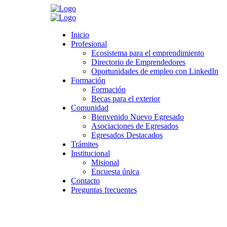
Search
Inicio
Inicio
Profesional
Profesional
Ecosistema para el emprendimiento
Ecosistema para el emprendimiento
Directorio de Emprendedores
Directorio de Emprendedores
>
Novedades
>
Profesional
>
LinkedIn
>
Conéctese con la
Oportunidades de empleo con LinkedIn
Oportunidades de empleo con LinkedIn
Universidad en LinkedIn
Formación
Formación
Formación
Formación
Conéctese con la Universidad en LinkedIn
Becas para el exterior
Becas para el exterior
Comunidad
Comunidad
Bienvenido Nuevo Egresado
Bienvenido Nuevo Egresado
enero 20, 2020
Asociaciones de Egresados
Asociaciones de Egresados
Category:
Profesional
,
LinkedIn
Egresados Destacados
Egresados Destacados
Leave a comment
Trámites
Trámites
Institucional
Institucional
Misional
Misional
Encuesta única
Encuesta única
Contacto
Contacto
Preguntas frecuentes
Preguntas frecuentes