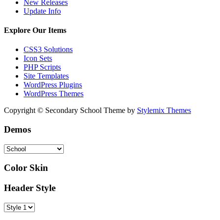
New Releases
Update Info
Explore Our Items
CSS3 Solutions
Icon Sets
PHP Scripts
Site Templates
WordPress Plugins
WordPress Themes
Copyright © Secondary School Theme by
Stylemix Themes
Demos
Color Skin
Header Style