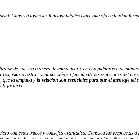
ial. Conozca todas las funcionalidades clave que ofrece la plataform
zarse de nuestra manera de comunicar (sea con palabras o de manera 
r reajustar nuestra comunicación en función de las reacciones del otr
a, que
la empatía y la relación son esenciales para que el mensaje (el
tisfactoria.”
ciero con estos trucos y consejos avanzados. Conozca las respuestas a 
ectar los ciclos económicos?, entre otros conceptos clave. No lo piens