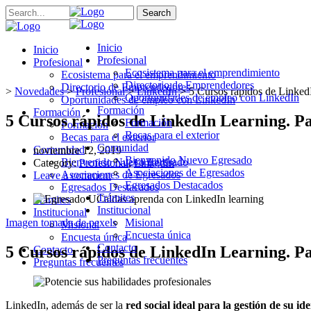
Search
Inicio
Inicio
Profesional
Profesional
Ecosistema para el emprendimiento
Ecosistema para el emprendimiento
Directorio de Emprendedores
Directorio de Emprendedores
>
Novedades
>
Profesional
>
LinkedIn
>
5 Cursos rápidos de LinkedI
Oportunidades de empleo con LinkedIn
Oportunidades de empleo con LinkedIn
Formación
Formación
5 Cursos rápidos de LinkedIn Learning. Pa
Formación
Formación
Becas para el exterior
Becas para el exterior
Comunidad
Comunidad
noviembre 12, 2019
Bienvenido Nuevo Egresado
Bienvenido Nuevo Egresado
Category:
Profesional
,
LinkedIn
Asociaciones de Egresados
Asociaciones de Egresados
Leave a comment
Egresados Destacados
Egresados Destacados
Trámites
Trámites
Institucional
Institucional
Imagen tomada de pexels
Misional
Misional
Encuesta única
Encuesta única
Contacto
5 Cursos rápidos de LinkedIn Learning. Pa
Contacto
Preguntas frecuentes
Preguntas frecuentes
LinkedIn, además de ser la
red social ideal para la gestión de su id