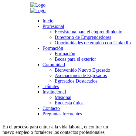
Search
Inicio
Inicio
Profesional
Profesional
Ecosistema para el emprendimiento
Ecosistema para el emprendimiento
Directorio de Emprendedores
Directorio de Emprendedores
>
Novedades
>
Profesional
>
LinkedIn
>
3 claves para crear un
Oportunidades de empleo con LinkedIn
Oportunidades de empleo con LinkedIn
perfil profesional exitoso en LinkedIn
Formación
Formación
Formación
Formación
3 claves para crear un perfil profesional
Becas para el exterior
Becas para el exterior
Comunidad
exitoso en LinkedIn
Comunidad
Bienvenido Nuevo Egresado
Bienvenido Nuevo Egresado
Asociaciones de Egresados
Asociaciones de Egresados
noviembre 1, 2019
Egresados Destacados
Egresados Destacados
Category:
LinkedIn
,
Profesional
Trámites
Trámites
Leave a comment
Institucional
Institucional
Misional
Misional
Encuesta única
Encuesta única
Contacto
Contacto
Preguntas frecuentes
Preguntas frecuentes
Imagen tomada de pexels
En el proceso para entrar a la vida laboral, encontrar un
nuevo empleo o fortalecer los contactos profesionales,