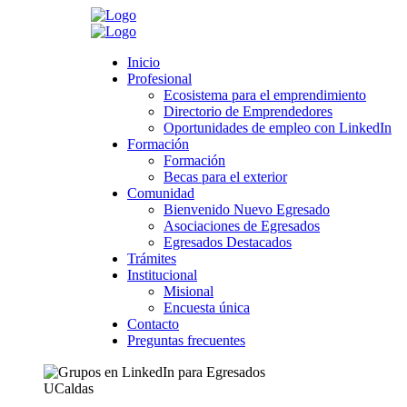
Search
Inicio
Inicio
Profesional
Profesional
Ecosistema para el emprendimiento
Ecosistema para el emprendimiento
Directorio de Emprendedores
Directorio de Emprendedores
>
Novedades
>
Profesional
>
LinkedIn
>
Egresado UCaldas,
Oportunidades de empleo con LinkedIn
Oportunidades de empleo con LinkedIn
conozca qué grupos seguir en LinkedIn según su profesión
Formación
Formación
Formación
Formación
Egresado UCaldas, conozca qué grupos
Becas para el exterior
Becas para el exterior
Comunidad
seguir en LinkedIn según su profesión
Comunidad
Bienvenido Nuevo Egresado
Bienvenido Nuevo Egresado
Asociaciones de Egresados
Asociaciones de Egresados
noviembre 19, 2019
Egresados Destacados
Egresados Destacados
Category:
Profesional
,
LinkedIn
Trámites
Trámites
Leave a comment
Institucional
Institucional
Misional
Misional
Grupos de LinkedIn para Egresados
Encuesta única
Encuesta única
Contacto
Contacto
UCaldas
Preguntas frecuentes
Preguntas frecuentes