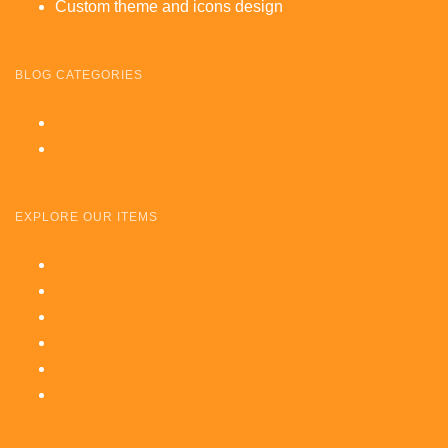
Custom theme and icons design
BLOG CATEGORIES
New Releases
Update Info
EXPLORE OUR ITEMS
CSS3 Solutions
Icon Sets
PHP Scripts
Site Templates
WordPress Plugins
WordPress Themes