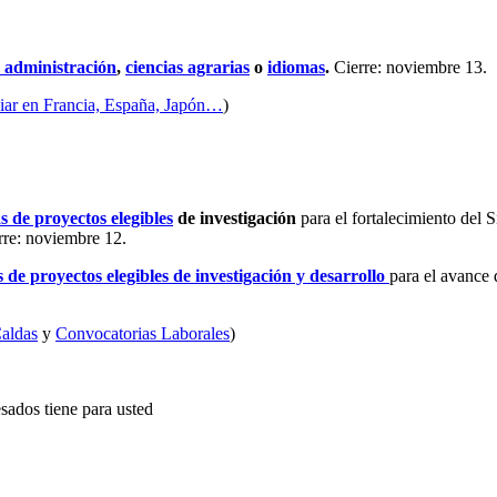
 administración
,
ciencias agrarias
o
idiomas
.
Cierre: noviembre 13.
udiar en Francia, España, Japón…
)
s de proyectos elegibles
de investigación
para el fortalecimiento del S
erre: noviembre 12.
 de proyectos elegibles de investigación y desarrollo
para el avance
Caldas
y
Convocatorias Laborales
)
sados tiene para usted