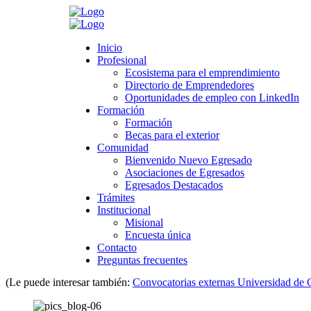
Search
Inicio
Inicio
Profesional
Profesional
Ecosistema para el emprendimiento
Ecosistema para el emprendimiento
Directorio de Emprendedores
Directorio de Emprendedores
>
Novedades
>
Sin categoría
>
Convocatorias para la formación y pr
Oportunidades de empleo con LinkedIn
Oportunidades de empleo con LinkedIn
Formación
Formación
Convocatorias para la formación y present
Formación
Formación
Becas para el exterior
Becas para el exterior
Comunidad
Comunidad
octubre 30, 2019
Bienvenido Nuevo Egresado
Bienvenido Nuevo Egresado
Category:
Sin categoría
Asociaciones de Egresados
Asociaciones de Egresados
Leave a comment
Egresados Destacados
Egresados Destacados
Trámites
Trámites
Institucional
Institucional
Becas bicentenario
Misional
Misional
Encuesta única
Encuesta única
Se trata de
1.000 créditos
educativos condonables
para estud
Contacto
Contacto
pasantía en el exterior. Su valor total es hasta de
$237.500.000
p
Preguntas frecuentes
Preguntas frecuentes
(Le puede interesar también:
Convocatorias externas Universidad de 