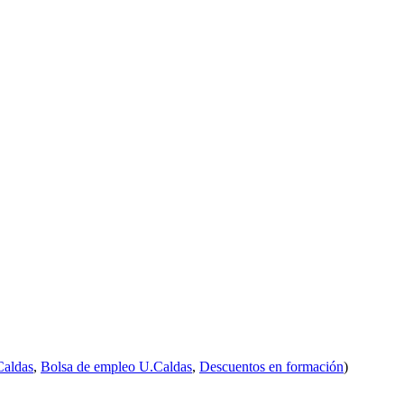
esentación de proyectos
ación de proyectos
iar un
doctorado en Instituciones de Educación Superior de Colomb
or estudiante en un periodo de hasta 4 años.
Caldas
,
Bolsa de empleo U.Caldas
,
Descuentos en formación
)