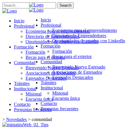
Search
Inicio
Inicio
Profesional
Profesional
Ecosistema para el emprendimiento
Ecosistema para el emprendimiento
Directorio de Emprendedores
Directorio de Emprendedores
Oportunidades de empleo con LinkedIn
Oportunidades de empleo con LinkedIn
Formación
Formación
Formación
Formación
Becas para el exterior
Becas para el exterior
Comunidad
Comunidad
Bienvenido Nuevo Egresado
Bienvenido Nuevo Egresado
Asociaciones de Egresados
Asociaciones de Egresados
Egresados Destacados
Egresados Destacados
Trámites
Trámites
Institucional
Institucional
Misional
Misional
Encuesta única
Encuesta única
Contacto
Contacto
Preguntas frecuentes
Preguntas frecuentes
>
Novedades
>
comunidad