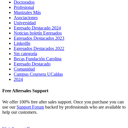
Doctorados
Profesional
Manizales Más
Asociaciones
Universidad
Egresado Destacado 2024
Noticias boletín Egresados
Egresados Destacados 2023
LinkedIn
Egresados Destacados 2022
Sin categoría
Becas Fundación Carolina
Egresado Destacado
Comunidad
Campus Coursera UCaldas
2024
Free Aftersales Support
We offer 100% free after sales support. Once you purchase you can
use our
Support Forum
backed by professionals who are available to
help our customers.