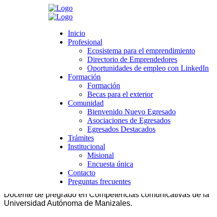
Search
Inicio
Inicio
Profesional
Profesional
Ecosistema para el emprendimiento
Ecosistema para el emprendimiento
Directorio de Emprendedores
Directorio de Emprendedores
>
Novedades
>
Universidad
>
Comunidad
>
Egresado Destacado:
Oportunidades de empleo con LinkedIn
Oportunidades de empleo con LinkedIn
Angélica María Rodriguez Ortiz
Formación
Formación
Formación
Formación
Egresado Destacado: Angélica María
Becas para el exterior
Becas para el exterior
Comunidad
Rodriguez Ortiz
Comunidad
Bienvenido Nuevo Egresado
Bienvenido Nuevo Egresado
Asociaciones de Egresados
Asociaciones de Egresados
febrero 14, 2023
Egresados Destacados
Egresados Destacados
Category:
Comunidad
,
Egresados Destacados 2023
Trámites
Trámites
Leave a comment
Institucional
Institucional
Misional
Misional
Licenciatura en Filosofía y Letras I Facultad de Ciencias
Encuesta única
Encuesta única
Jurídicas y Sociales
Contacto
Contacto
Preguntas frecuentes
Preguntas frecuentes
Docente investigador del Departamento de Educación y
Docente de pregrado en Competencias comunicativas de la
Universidad Autónoma de Manizales.