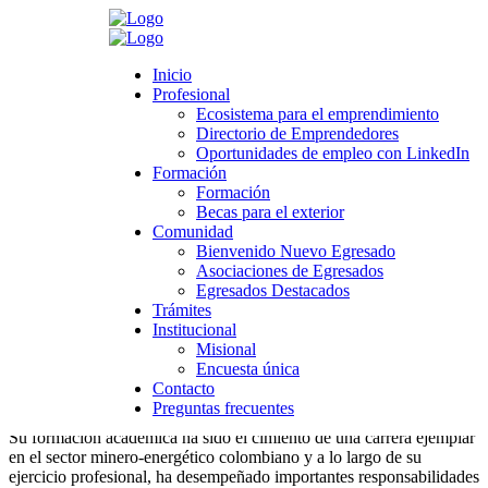
Search
Inicio
Inicio
Profesional
Profesional
Ecosistema para el emprendimiento
Ecosistema para el emprendimiento
Directorio de Emprendedores
Directorio de Emprendedores
>
Novedades
>
Universidad
>
Comunidad
>
Egresado Destacado:
Oportunidades de empleo con LinkedIn
Oportunidades de empleo con LinkedIn
Lina Beatriz Franco Idárraga
Formación
Formación
Formación
Formación
Egresado Destacado: Lina Beatriz Franco
Becas para el exterior
Becas para el exterior
Comunidad
Idárraga
Comunidad
Bienvenido Nuevo Egresado
Bienvenido Nuevo Egresado
Asociaciones de Egresados
Asociaciones de Egresados
diciembre 17, 2025
Egresados Destacados
Egresados Destacados
Category:
Comunidad
,
Egresado Destacado 2025
,
egresados
,
Trámites
Trámites
Egresado Destacado
Institucional
Institucional
Leave a comment
Misional
Misional
Encuesta única
Encuesta única
Lina Beatriz Franco Idárraga: Geologa-Facultad de Ciencias
Contacto
Contacto
Exactas y Naturales
Preguntas frecuentes
Preguntas frecuentes
Su formación académica ha sido el cimiento de una carrera ejemplar
en el sector minero-energético colombiano y a lo largo de su
ejercicio profesional, ha desempeñado importantes responsabilidades