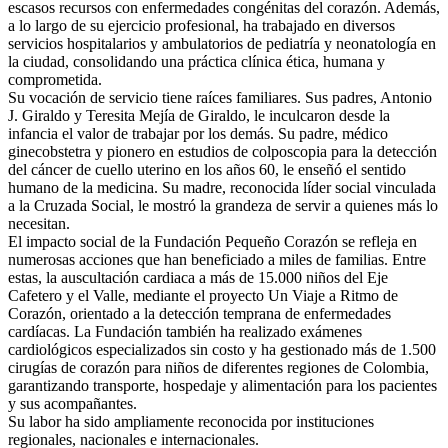
escasos recursos con enfermedades congénitas del corazón. Además,
a lo largo de su ejercicio profesional, ha trabajado en diversos
servicios hospitalarios y ambulatorios de pediatría y neonatología en
la ciudad, consolidando una práctica clínica ética, humana y
comprometida.
Su vocación de servicio tiene raíces familiares. Sus padres, Antonio
J. Giraldo y Teresita Mejía de Giraldo, le inculcaron desde la
infancia el valor de trabajar por los demás. Su padre, médico
ginecobstetra y pionero en estudios de colposcopia para la detección
del cáncer de cuello uterino en los años 60, le enseñó el sentido
humano de la medicina. Su madre, reconocida líder social vinculada
a la Cruzada Social, le mostró la grandeza de servir a quienes más lo
necesitan.
El impacto social de la Fundación Pequeño Corazón se refleja en
numerosas acciones que han beneficiado a miles de familias. Entre
estas, la auscultación cardiaca a más de 15.000 niños del Eje
Cafetero y el Valle, mediante el proyecto Un Viaje a Ritmo de
Corazón, orientado a la detección temprana de enfermedades
cardíacas. La Fundación también ha realizado exámenes
cardiológicos especializados sin costo y ha gestionado más de 1.500
cirugías de corazón para niños de diferentes regiones de Colombia,
garantizando transporte, hospedaje y alimentación para los pacientes
y sus acompañantes.
Su labor ha sido ampliamente reconocida por instituciones
regionales, nacionales e internacionales.