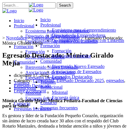
Search
Inicio
Inicio
Profesional
Profesional
Ecosistema para el emprendimiento
Ecosistema para el emprendimiento
Directorio de Emprendedores
Directorio de Emprendedores
>
Novedades
>
Universidad
>
Comunidad
>
Egresado Destacado:
Oportunidades de empleo con LinkedIn
Oportunidades de empleo con LinkedIn
Mónica Giraldo Mejía
Formación
Formación
Formación
Formación
Egresado Destacado: Mónica Giraldo
Becas para el exterior
Becas para el exterior
Comunidad
Mejía
Comunidad
Bienvenido Nuevo Egresado
Bienvenido Nuevo Egresado
Asociaciones de Egresados
Asociaciones de Egresados
diciembre 17, 2025
Egresados Destacados
Egresados Destacados
Category:
Comunidad
,
Egresado Destacado 2025
,
egresados
,
Trámites
Trámites
Egresado Destacado
Institucional
Institucional
Leave a comment
Misional
Misional
Encuesta única
Encuesta única
Mónica Giraldo Mejía: Medica Pediatra-Facultad de Ciencias
Contacto
Contacto
para la Salud
Preguntas frecuentes
Preguntas frecuentes
Es gestora y líder de la Fundación Pequeño Corazón, organización
sin ánimo de lucro creada hace 30 años con el respaldo del Club
Rotario Manizales, destinada a brindar atención a niños y jóvenes de