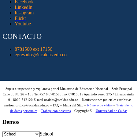
Facebook
LinkedIn
Instagram
Flickr
Youtube
CONTACTO
8781500 ext 17156
egresados@ucaldas.edu.co
Sujeta a inspección y vigilancia por el Ministerio de Educación Nacional – Sede Principal
Calle 65 No 26 – 10 / Tel +57 6 8781500 Fax 8781501 / Apartado aéreo 275 / Línea gratuita
: 01-8000-512120 E-mail ucaldas@ucaldas.edu.co – Notificaciones judiciales escribir a:
gestion.juridica@ucaldas.edu.co – FAQ – Mapa del Sitio –
Número de visitas
–
Tratamiento
de datos personales
–
Trabaje con nosotros
– Copyright © –
Universidad de Caldas
Demos
School