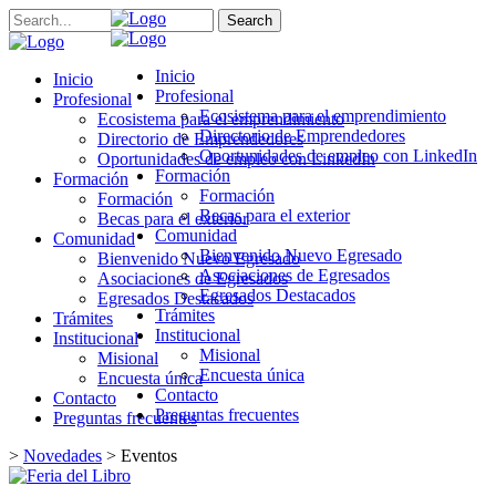
Search
Inicio
Inicio
Profesional
Profesional
Ecosistema para el emprendimiento
Ecosistema para el emprendimiento
Directorio de Emprendedores
Directorio de Emprendedores
Oportunidades de empleo con LinkedIn
Oportunidades de empleo con LinkedIn
Formación
Formación
Formación
Formación
Becas para el exterior
Becas para el exterior
Comunidad
Comunidad
Bienvenido Nuevo Egresado
Bienvenido Nuevo Egresado
Asociaciones de Egresados
Asociaciones de Egresados
Egresados Destacados
Egresados Destacados
Trámites
Trámites
Institucional
Institucional
Misional
Misional
Encuesta única
Encuesta única
Contacto
Contacto
Preguntas frecuentes
Preguntas frecuentes
>
Novedades
>
Eventos