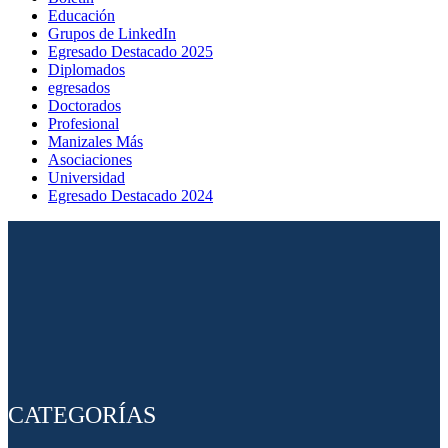
Educación
Grupos de LinkedIn
Egresado Destacado 2025
Diplomados
egresados
Doctorados
Profesional
Manizales Más
Asociaciones
Universidad
Egresado Destacado 2024
CATEGORÍAS