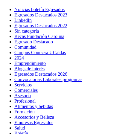
Noticias boletín Egresados
Egresados Destacados 2023
LinkedIn
Egresados Destacados 2022
Sin categoría
Becas Fundación Carolina
Egresado Destacado
Comunidad
Campus Coursera UCaldas
2024
Emprendimiento
Blogs de interés
Egresados Destacados 2026
Convocatorias Laborales programas
Servicios
Comerciales
Asesoría
Profesional
Alimentos y bebidas
Formación
Accesorios y Belleza
Empresas Egresados
Salud
Boletín