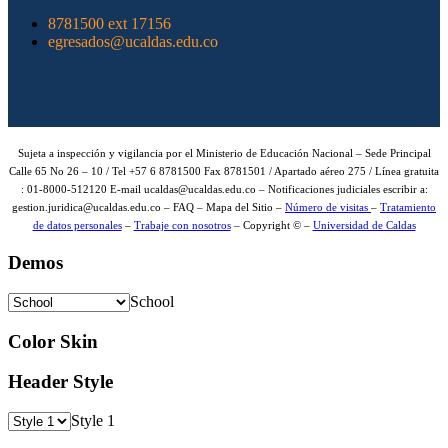
8781500 ext 17156
egresados@ucaldas.edu.co
Sujeta a inspección y vigilancia por el Ministerio de Educación Nacional – Sede Principal
Calle 65 No 26 – 10 / Tel +57 6 8781500 Fax 8781501 / Apartado aéreo 275 / Línea gratuita
: 01-8000-512120 E-mail ucaldas@ucaldas.edu.co – Notificaciones judiciales escribir a:
gestion.juridica@ucaldas.edu.co – FAQ – Mapa del Sitio –
Número de visitas
–
Tratamiento
de datos personales
–
Trabaje con nosotros
– Copyright © –
Universidad de Caldas
Demos
School
Color Skin
Header Style
Style 1