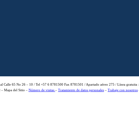
ipal Calle 65 No 26 – 10 / Tel +57 6 8781500 Fax 8781501 / Apartado aéreo 275 / Línea gratuita 
 – Mapa del Sitio –
Número de visitas
–
Tratamiento de datos personales
–
Trabaje con nosotros