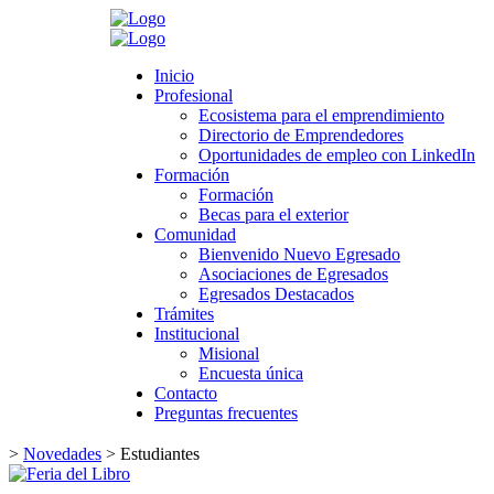
Search
Inicio
Inicio
Profesional
Profesional
Ecosistema para el emprendimiento
Ecosistema para el emprendimiento
Directorio de Emprendedores
Directorio de Emprendedores
Oportunidades de empleo con LinkedIn
Oportunidades de empleo con LinkedIn
Formación
Formación
Formación
Formación
Becas para el exterior
Becas para el exterior
Comunidad
Comunidad
Bienvenido Nuevo Egresado
Bienvenido Nuevo Egresado
Asociaciones de Egresados
Asociaciones de Egresados
Egresados Destacados
Egresados Destacados
Trámites
Trámites
Institucional
Institucional
Misional
Misional
Encuesta única
Encuesta única
Contacto
Contacto
Preguntas frecuentes
Preguntas frecuentes
>
Novedades
>
Estudiantes