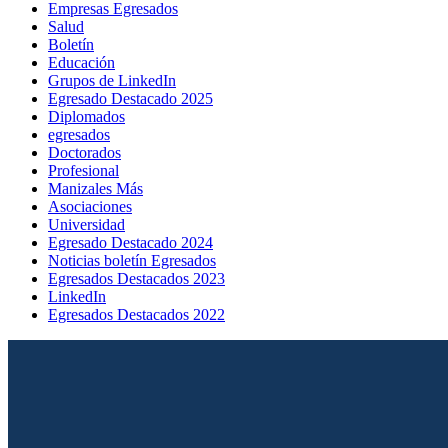
Empresas Egresados
Salud
Boletín
Educación
Grupos de LinkedIn
Egresado Destacado 2025
Diplomados
egresados
Doctorados
Profesional
Manizales Más
Asociaciones
Universidad
Egresado Destacado 2024
Noticias boletín Egresados
Egresados Destacados 2023
LinkedIn
Egresados Destacados 2022