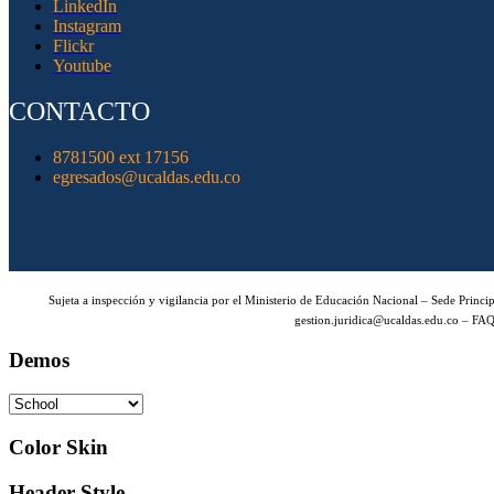
LinkedIn
Instagram
Flickr
Youtube
CONTACTO
8781500 ext 17156
egresados@ucaldas.edu.co
Sujeta a inspección y vigilancia por el Ministerio de Educación Nacional – Sede Princ
gestion.juridica@ucaldas.edu.co – FAQ
Demos
Color Skin
Header Style