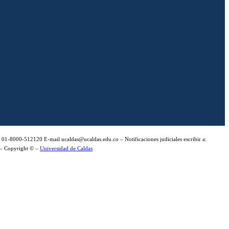
: 01-8000-512120 E-mail ucaldas@ucaldas.edu.co – Notificaciones judiciales escribir a:
– Copyright © –
Universidad de Caldas