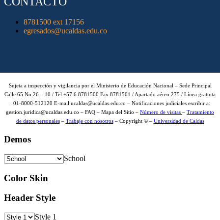
CONTACTO
8781500 ext 17156
egresados@ucaldas.edu.co
Sujeta a inspección y vigilancia por el Ministerio de Educación Nacional – Sede Principal
Calle 65 No 26 – 10 / Tel +57 6 8781500 Fax 8781501 / Apartado aéreo 275 / Línea gratuita
: 01-8000-512120 E-mail ucaldas@ucaldas.edu.co – Notificaciones judiciales escribir a:
gestion.juridica@ucaldas.edu.co – FAQ – Mapa del Sitio –
Número de visitas
–
Tratamiento
de datos personales
–
Trabaje con nosotros
– Copyright © –
Universidad de Caldas
Demos
School
Color Skin
Header Style
Style 1