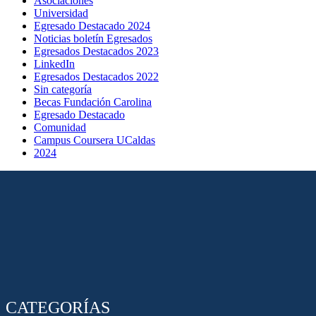
Asociaciones
Universidad
Egresado Destacado 2024
Noticias boletín Egresados
Egresados Destacados 2023
LinkedIn
Egresados Destacados 2022
Sin categoría
Becas Fundación Carolina
Egresado Destacado
Comunidad
Campus Coursera UCaldas
2024
CATEGORÍAS