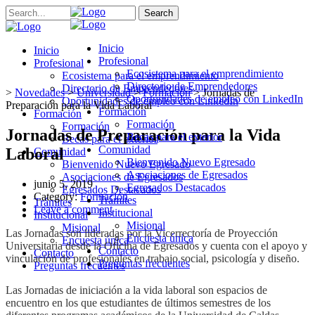
Search
Inicio
Inicio
Profesional
Profesional
Ecosistema para el emprendimiento
Ecosistema para el emprendimiento
Directorio de Emprendedores
Directorio de Emprendedores
>
Novedades
>
Universidad
>
Formación
>
Jornadas de
Oportunidades de empleo con LinkedIn
Oportunidades de empleo con LinkedIn
Preparación para la Vida Laboral
Formación
Formación
Formación
Formación
Jornadas de Preparación para la Vida
Becas para el exterior
Becas para el exterior
Comunidad
Laboral
Comunidad
Bienvenido Nuevo Egresado
Bienvenido Nuevo Egresado
Asociaciones de Egresados
Asociaciones de Egresados
junio 5, 2019
Egresados Destacados
Egresados Destacados
Category:
Formación
Trámites
Trámites
Leave a comment
Institucional
Institucional
Misional
Misional
Las Jornadas son lideradas por la Vicerrectoría de Proyección
Encuesta única
Encuesta única
Universitaria desde la Oficina de Egresados y cuenta con el apoyo y
Contacto
Contacto
vinculación de profesionales en trabajo social, psicología y diseño.
Preguntas frecuentes
Preguntas frecuentes
Las Jornadas de iniciación a la vida laboral son espacios de
encuentro en los que estudiantes de últimos semestres de los