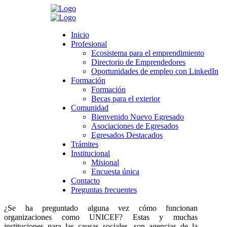
Search
Inicio
Inicio
Profesional
Profesional
Ecosistema para el emprendimiento
Ecosistema para el emprendimiento
Directorio de Emprendedores
Directorio de Emprendedores
>
Novedades
>
Noticias boletín Egresados
>
¿Por qué trabajar en
Oportunidades de empleo con LinkedIn
Oportunidades de empleo con LinkedIn
causas sociales? Beneficios profesionales y construcción de la
Formación
Formación
identidad personal
Formación
Formación
Becas para el exterior
Becas para el exterior
¿Por qué trabajar en causas sociales?
Comunidad
Comunidad
Bienvenido Nuevo Egresado
Beneficios profesionales y construcción de
Bienvenido Nuevo Egresado
Asociaciones de Egresados
Asociaciones de Egresados
la identidad personal
Egresados Destacados
Egresados Destacados
Trámites
Trámites
Institucional
Institucional
mayo 30, 2022
Misional
Misional
Category:
Noticias boletín Egresados
Encuesta única
Encuesta única
Leave a comment
Contacto
Contacto
Preguntas frecuentes
Preguntas frecuentes
¿Se ha preguntado alguna vez cómo funcionan
organizaciones como UNICEF? Estas y muchas
instituciones para las causas sociales, son agencias de la