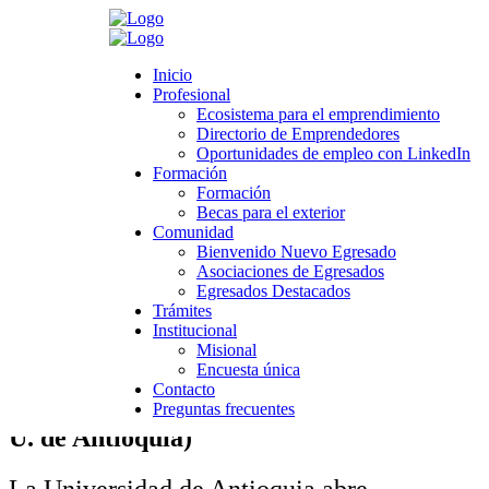
Search
Inicio
Inicio
Profesional
Profesional
Ecosistema para el emprendimiento
Ecosistema para el emprendimiento
Directorio de Emprendedores
Directorio de Emprendedores
>
Novedades
>
Profesional
>
Convocatorias laborales | Diciembre
Oportunidades de empleo con LinkedIn
Oportunidades de empleo con LinkedIn
2019
Formación
Formación
Formación
Formación
Convocatorias laborales | Diciembre 2019
Becas para el exterior
Becas para el exterior
Comunidad
Comunidad
Bienvenido Nuevo Egresado
Bienvenido Nuevo Egresado
noviembre 25, 2019
Asociaciones de Egresados
Asociaciones de Egresados
Category:
Profesional
,
Noticias boletín Egresados
Egresados Destacados
Egresados Destacados
Leave a comment
Trámites
Trámites
Institucional
Institucional
Misional
Misional
Encuesta única
Encuesta única
Más de 260 plazas para profesores
Contacto
Contacto
en la Universidad de Antioquia (Vía
Preguntas frecuentes
Preguntas frecuentes
U. de Antioquia)
La Universidad de Antioquia abre