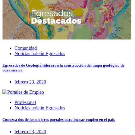
Comunidad
Noticias boletín Egresados
Egresados de Geología lideraron la construcción del mapa geológico de
Suramérica
febrero 23, 2020
Profesional
Noticias boletín Egresados
Conozca dos de los mejores portales para buscar empleo en el país
febrero 23, 2020