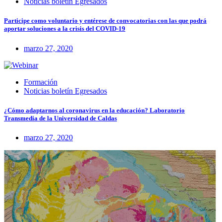
Noticias boletín Egresados
Participe como voluntario y entérese de convocatorias con las que podrá
aportar soluciones a la crisis del COVID-19
marzo 27, 2020
Formación
Noticias boletín Egresados
¿Cómo adaptarnos al coronavirus en la educación? Laboratorio
Transmedia de la Universidad de Caldas
marzo 27, 2020