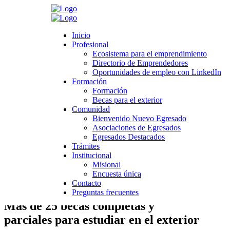
Search
Inicio
Inicio
Profesional
Profesional
Ecosistema para el emprendimiento
Ecosistema para el emprendimiento
Directorio de Emprendedores
Directorio de Emprendedores
>
Novedades
>
Universidad
>
Formación
>
Convocatorias de
Oportunidades de empleo con LinkedIn
Oportunidades de empleo con LinkedIn
formación y presentación de proyectos | Diciembre 2019
Formación
Formación
Formación
Formación
Convocatorias de formación y
Becas para el exterior
Becas para el exterior
Comunidad
presentación de proyectos | Diciembre
Comunidad
Bienvenido Nuevo Egresado
Bienvenido Nuevo Egresado
2019
Asociaciones de Egresados
Asociaciones de Egresados
Egresados Destacados
Egresados Destacados
Trámites
Trámites
noviembre 26, 2019
Institucional
Institucional
Category:
Formación
,
Noticias boletín Egresados
Misional
Misional
Leave a comment
Encuesta única
Encuesta única
Contacto
Contacto
Preguntas frecuentes
Preguntas frecuentes
Más de 25 becas completas y
parciales para estudiar en el exterior