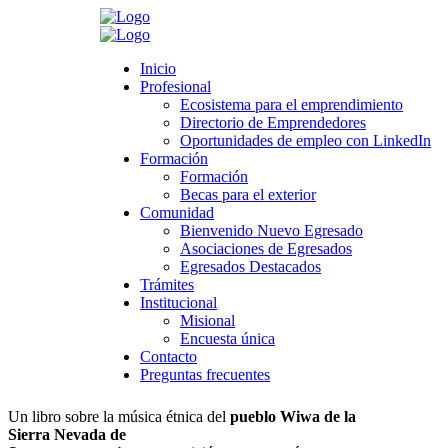
Search
Inicio
Inicio
Profesional
Profesional
Ecosistema para el emprendimiento
Ecosistema para el emprendimiento
Directorio de Emprendedores
Directorio de Emprendedores
>
Novedades
>
Universidad
>
Comunidad
>
Novedades Editoriales
Oportunidades de empleo con LinkedIn
Oportunidades de empleo con LinkedIn
| Diciembre 2019
Formación
Formación
Formación
Formación
Novedades Editoriales | Diciembre 2019
Becas para el exterior
Becas para el exterior
Comunidad
Comunidad
Bienvenido Nuevo Egresado
Bienvenido Nuevo Egresado
noviembre 25, 2019
Asociaciones de Egresados
Asociaciones de Egresados
Category:
Comunidad
,
Noticias boletín Egresados
Egresados Destacados
Egresados Destacados
Leave a comment
Trámites
Trámites
Institucional
Institucional
Misional
Misional
Encuesta única
Encuesta única
Shihkakubi. Música étnica y
Contacto
Contacto
composición contemporánea
Preguntas frecuentes
Preguntas frecuentes
Un libro sobre la música étnica del
pueblo Wiwa de la
Sierra Nevada de