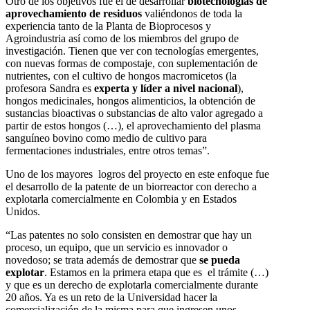
Otro de los objetivos fue el de desarrollar
biotecnologías de
aprovechamiento de residuos
valiéndonos de toda la
experiencia tanto de la Planta de Bioprocesos y
Agroindustria así como de los miembros del grupo de
investigación. Tienen que ver con tecnologías emergentes,
con nuevas formas de compostaje, con suplementación de
nutrientes, con el cultivo de hongos macromicetos (la
profesora Sandra es
experta y líder a nivel nacional
),
hongos medicinales, hongos alimenticios, la obtención de
sustancias bioactivas o substancias de alto valor agregado a
partir de estos hongos (…), el aprovechamiento del plasma
sanguíneo bovino como medio de cultivo para
fermentaciones industriales, entre otros temas”.
Uno de los mayores logros del proyecto en este enfoque fue
el desarrollo de la patente de un biorreactor con derecho a
explotarla comercialmente en Colombia y en Estados
Unidos.
“Las patentes no solo consisten en demostrar que hay un
proceso, un equipo, que un servicio es innovador o
novedoso; se trata además de demostrar que
se
pueda
explotar
. Estamos en la primera etapa que es el trámite (…)
y que es un derecho de explotarla comercialmente durante
20 años. Ya es un reto de la Universidad hacer la
comercialización de la misma para que ingresen unos