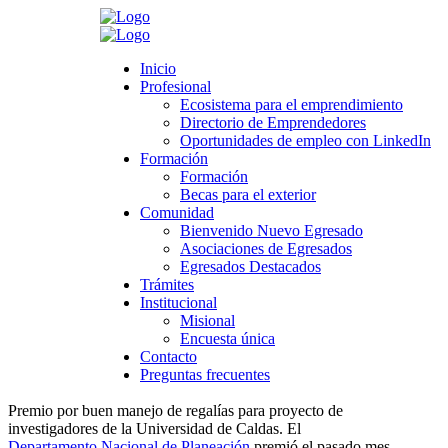
Search
Inicio
Inicio
Profesional
Profesional
Ecosistema para el emprendimiento
Ecosistema para el emprendimiento
Directorio de Emprendedores
Directorio de Emprendedores
>
Novedades
>
Universidad
>
Comunidad
>
Premio por buen
Oportunidades de empleo con LinkedIn
Oportunidades de empleo con LinkedIn
manejo de regalías para proyecto de investigadores de la
Formación
Formación
Universidad de Caldas
Formación
Formación
Becas para el exterior
Becas para el exterior
Premio por buen manejo de regalías para
Comunidad
Comunidad
Bienvenido Nuevo Egresado
proyecto de investigadores de la
Bienvenido Nuevo Egresado
Asociaciones de Egresados
Asociaciones de Egresados
Universidad de Caldas
Egresados Destacados
Egresados Destacados
Trámites
Trámites
Institucional
Institucional
febrero 23, 2020
Misional
Misional
Category:
Comunidad
,
Noticias boletín Egresados
Encuesta única
Encuesta única
Leave a comment
Contacto
Contacto
Preguntas frecuentes
Preguntas frecuentes
Premio por buen manejo de regalías para proyecto de
investigadores de la Universidad de Caldas. El
Departamento Nacional de Planeación
premió el pasado mes