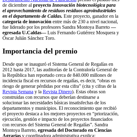
de diciembre al
proyecto
Innovación biotecnológica para
el aprovechamiento de residuos residuos agroindustriales
en el departamento de Caldas.
Este proyecto, ganador en la
categoría de innovación
entre más de 230 a nivel nacional,
fue liderado por los profesores Sandra Montoya Barreto
—
egresada U.Caldas—
Luis Fernando Gutiérrez Mosquera y
Óscar Julián Sánchez Toro.
Importancia del premio
Desde que se inauguró el Sistema General de Regalías en
2012 hasta 2017, las auditorías de la Contraloría General de
la República han reportado cerca de 840.000 millones de
incidencia fiscal en recursos de regalías, es decir, “obras en
riesgo de generar pérdidas por esta cifra” (cita y cifras de la
Revista Semana
y la
Revista Dinero
). Estas obras son
construidas con recursos que deberían destinarse a
solucionar las necesidades básicas insatisfechas de los
departamentos y municipios. El reconocimiento que recibió
el proyecto destaca a los mejores proyectos en “priorización,
ejecución, gestión e impacto de los proyectos financiados
con recursos del Sistema General de Regalías”. Sandra
Montoya Barreto,
egresada del Doctorado en Ciencias
Agrarias
y coordinadora administrativa explica: