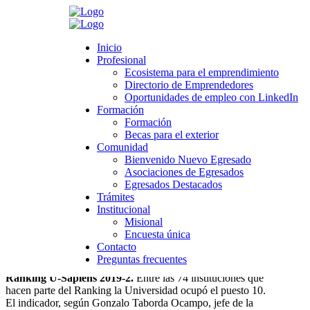
Search
Inicio
Inicio
Profesional
Profesional
Ecosistema para el emprendimiento
Ecosistema para el emprendimiento
Directorio de Emprendedores
Directorio de Emprendedores
>
Novedades
>
Universidad
>
Comunidad
>
La Universidad de
Oportunidades de empleo con LinkedIn
Oportunidades de empleo con LinkedIn
Caldas es una de las 10 mejores del país
Formación
Formación
Formación
Formación
La Universidad de Caldas es una de las 10
Becas para el exterior
Becas para el exterior
Comunidad
mejores del país
Comunidad
Bienvenido Nuevo Egresado
Bienvenido Nuevo Egresado
Asociaciones de Egresados
Asociaciones de Egresados
noviembre 28, 2019
Egresados Destacados
Egresados Destacados
Category:
Comunidad
,
Noticias boletín Egresados
Trámites
Trámites
Leave a comment
Institucional
Institucional
Misional
Misional
Encuesta única
Encuesta única
Contacto
Contacto
La Universidad de Caldas es
una de las 10 mejores del
Preguntas frecuentes
Preguntas frecuentes
país y la número 1 del eje cafetero.
Esto según el
Ranking U-Sapiens 2019-2.
Entre las 74 instituciones que
hacen parte del Ranking la Universidad ocupó el puesto 10.
El indicador, según Gonzalo Taborda Ocampo, jefe de la